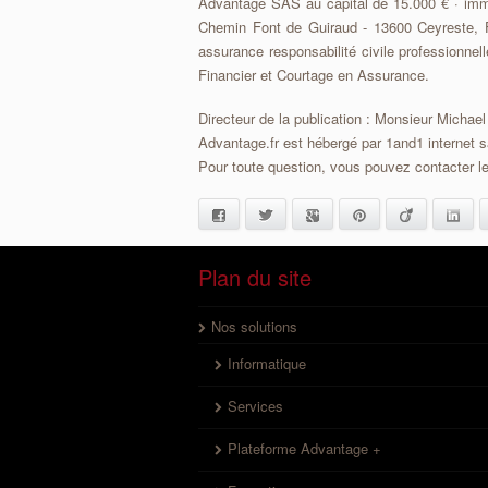
Advantage SAS au capital de 15.000 € · imm
Chemin Font de Guiraud - 13600 Ceyreste, FR
assurance responsabilité civile professionn
Financier et Courtage en Assurance.
Directeur de la publication : Monsieur Mich
Advantage.fr est hébergé par 1and1 internet 
Pour toute question, vous pouvez contacter l
Facebook
Twitter
Google+
Pinterest
Viadeo
Link
Plan du site
Nos solutions
Informatique
Services
Plateforme Advantage +