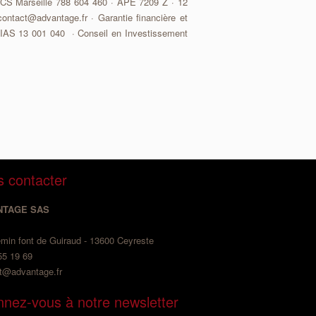
RCS Marseille 788 604 460 · APE 7209 Z · 12
ontact@advantage.fr · Garantie financière et
ORIAS 13 001 040 · Conseil en Investissement
 contacter
NTAGE SAS
min font de Guiraud - 13600 Ceyreste
55 19 69
t@advantage.fr
nez-vous à notre newsletter