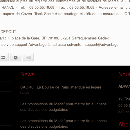
atriculée auprès du registre des commerces et de sociétés de Marseille · 
ANCE · Tél. : 09.50.55.19.69 · Fax : 09.55.55.19.69 · Adresse e-mail : c
elle auprès de Covea Risck Société de courtage et d'étude en assurance · 
ael DEROUT
sarl : 7, place de la Gare, BP 70109, 57201 Sarreguemines Cedex
e service support Advantage à l’adresse suivante :
support@advantage.fr
edIn
Digg
StumbleUpon
E-mail
News
Nous
ADVA
CAC 40 : La Bourse de Paris attendue en légère
hausse
12 Che
Les propositions du Medef pour mettre fin au chaos
09 50 
des discussions budgétaires
contac
Les propositions du Medef pour mettre fin au chaos
Abon
des discussions budgétaires