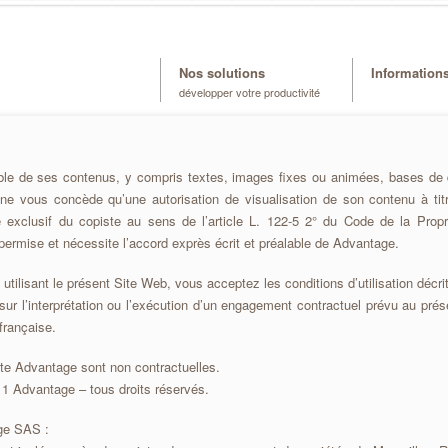
Nos solutions
Information
développer votre productivité
emble de ses contenus, y compris textes, images fixes ou animées, bases d
 ne vous concède qu’une autorisation de visualisation de son contenu à titr
 exclusif du copiste au sens de l’article L. 122-5 2° du Code de la Propriét
ermise et nécessite l’accord exprès écrit et préalable de Advantage.
ilisant le présent Site Web, vous acceptez les conditions d’utilisation décrite
sur l’interprétation ou l’exécution d’un engagement contractuel prévu au pr
 française.
ite Advantage sont non contractuelles.
1 Advantage – tous droits réservés.
age SAS :