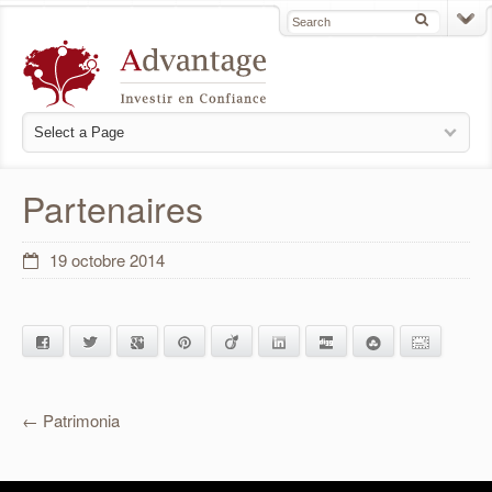
Partenaires
19 octobre 2014
Facebook
Twitter
Google+
Pinterest
Viadeo
LinkedIn
Digg
StumbleUpon
E-mail
←
Patrimonia