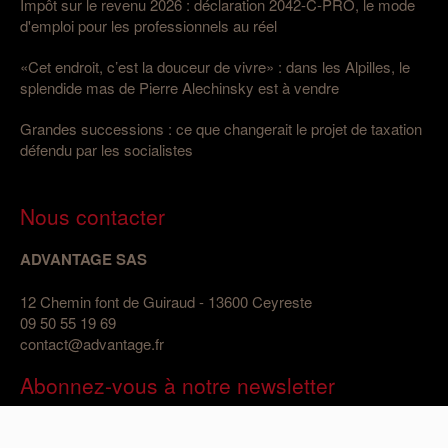
Impôt sur le revenu 2026 : déclaration 2042-C-PRO, le mode
d'emploi pour les professionnels au réel
«Cet endroit, c’est la douceur de vivre» : dans les Alpilles, le
splendide mas de Pierre Alechinsky est à vendre
Grandes successions : ce que changerait le projet de taxation
défendu par les socialistes
Nous contacter
ADVANTAGE SAS
12 Chemin font de Guiraud - 13600 Ceyreste
09 50 55 19 69
contact@advantage.fr
Abonnez-vous à notre newsletter
E-mail
*