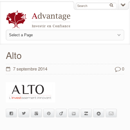
Alto
7 septembre 2014
0
Facebook
Twitter
Google+
Pinterest
Viadeo
LinkedIn
Digg
StumbleUpon
E-mail